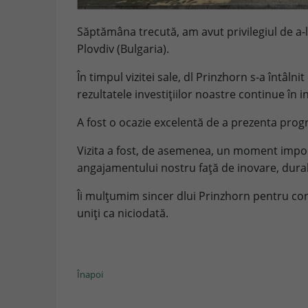
Săptămâna trecută, am avut privilegiul de a-l
Plovdiv (Bulgaria).
În timpul vizitei sale, dl Prinzhorn s-a întâlnit
rezultatele investițiilor noastre continue în 
A fost o ocazie excelentă de a prezenta progr
Vizita a fost, de asemenea, un moment importa
angajamentului nostru față de inovare, durabi
Îi mulțumim sincer dlui Prinzhorn pentru con
uniți ca niciodată.
Înapoi