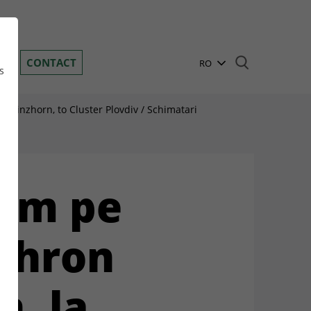
Toggle navigation
RI
CONTACT
RO
s
EN
rinzhorn, to Cluster Plovdiv / Schimatari
BG
DE
n
GR
mim pe
HU
PL
nzhron
RU
n, la
TR