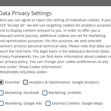
Data Privacy Settings
Here you can agree or reject the setting of individual cookies. If you
COMPANIA
PRODUSE
CARIERE
DESCĂRCĂ
click “Accept all”, we will use targeting cookies for analytics purpose
and to display content relevant to you. In order to offer you a
pleasant online journey, additional cookies are set for marketing
nia
Ştiri
Honored to Welcome Prinzhron Group CEO, Mr. Gerald P
and optimization purposes. For this purpose, we and selected
partners process personal technical data. Please note that data can
reach the USA here. The legal basis is the adequacy decision (Data
Privacy Framework). You can find more information about cookies i
our privacy policy. You can change your cookie preferences at any
rați să îl pri
time under “Show Cookie Information”.
PRINZHORN HOLDING GmbH
Essential
Analytics & Optimization: Google Analytics
 general al Pri
Marketing: Facebook
Marketing: LinkedIn
erald Prinzhor
Marketing: Google Ads
External Content: Google Maps