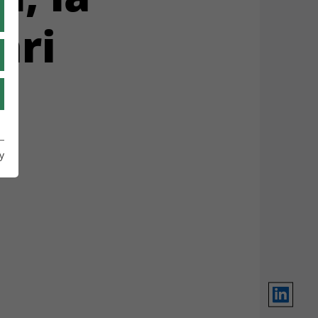
UA
ari
IT
y
LinkedIn