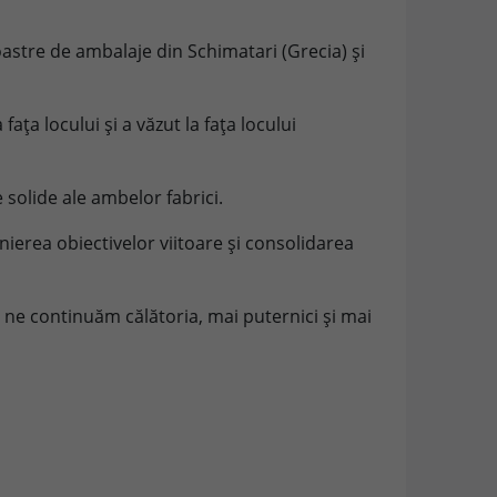
oastre de ambalaje din Schimatari (Grecia) și
 fața locului și a văzut la fața locului
 solide ale ambelor fabrici.
ierea obiectivelor viitoare și consolidarea
 ne continuăm călătoria, mai puternici și mai