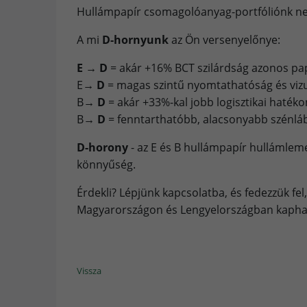
Hullámpapír csomagolóanyag-portfóliónk nem
A mi
D-hornyunk
az Ön versenyelőnye:
E → D
= akár +16% BCT szilárdság azonos p
E
→ D
= magas szintű nyomtathatóság és vizu
B
→ D
= akár +33%-kal jobb logisztikai haté
B
→ D
= fenntarthatóbb, alacsonyabb szénlá
D-horony
- az E és B hullámpapír hullámlemez
könnyűség.
Érdekli? Lépjünk kapcsolatba, és fedezzük fe
Magyarországon és Lengyelországban kapha
Vissza