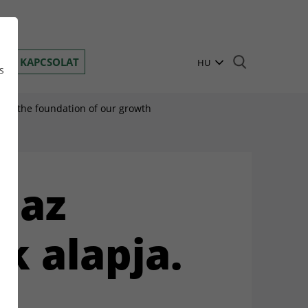
Toggle navigation
K
KAPCSOLAT
HU
s
EN
 is the foundation of our growth
BG
DE
n
GR
 az
PL
RO
k alapja.
RU
TR