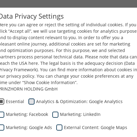
Data Privacy Settings
Here you can agree or reject the setting of individual cookies. If you
VÁLLALAT
TERMÉKEK
KARRIER
LETÖLTÉSE
click “Accept all”, we will use targeting cookies for analytics purpose
and to display content relevant to you. In order to offer you a
pleasant online journey, additional cookies are set for marketing
ging
Vállalat
Hírek és Blog
At Dunapack Packaging, innovation
and optimization purposes. For this purpose, we and selected
partners process personal technical data. Please note that data can
reach the USA here. The legal basis is the adequacy decision (Data
Privacy Framework). You can find more information about cookies i
our privacy policy. You can change your cookie preferences at any
k Packagingnél
time under “Show Cookie Information”.
PRINZHORN HOLDING GmbH
Essential
Analytics & Optimization: Google Analytics
a növekedésün
Marketing: Facebook
Marketing: LinkedIn
Marketing: Google Ads
External Content: Google Maps