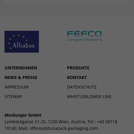
Lebensdauer
3 months
Stores Google Ads click information
Zweck
for conversion tracking.
Name
_gcl_aw
Provider
dunapack-packaging.com
UNTERNEHMEN
PRODUKTE
Lebensdauer
90 days
NEWS & PRESSE
KONTAKT
to store Google Ads click data when
IMPRESSUM
DATENSCHUTZ
Zweck
user lands on the site.
SITEMAP
WHISTLEBLOWER LINE
Mosburger GmbH
Lemböckgasse 21-25, 1230 Wien, Austria, Tel.: +43 50118
10140, Mail:
office(at)dunapack-packaging.com