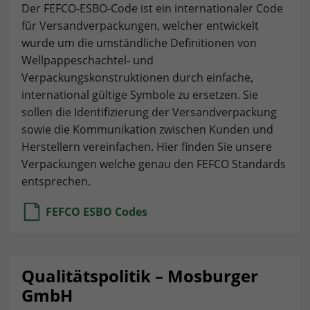
Der FEFCO-ESBO-Code ist ein internationaler Code
für Versandverpackungen, welcher entwickelt
Provider
TYPO3
Analyse & Optimierung: Google Analytics
wurde um die umständliche Definitionen von
Unsere Website verwendet Google Analytics. Dadurch
Lebensdauer
1 Jahr
Wellpappeschachtel- und
kann das Verhalten der Seitenbesucher nachverfolgt
Verpackungskonstruktionen durch einfache,
werden. Dies ermöglicht es, die Wirksamkeit von
Speichert die gewählten Tracking-
international gültige Symbole zu ersetzen. Sie
Zweck
Werbeanzeigen für statistische und
Opt-in-Einstellungen.
Marktforschungszwecke zu bewerten und zukünftige
sollen die Identifizierung der Versandverpackung
Werbemaßnahmen zu optimieren. Bitte beachten Sie,
sowie die Kommunikation zwischen Kunden und
dass Daten hierbei in die USA übermittelt werden
Herstellern vereinfachen. Hier finden Sie unsere
können. Die rechtliche Grundlage ist der
Verpackungen welche genau den FEFCO Standards
Angemessenheitsbeschluss (Data Privacy Framework).
entsprechen.
Name
Cookie-Einstellungen und Informationen anzeigen
_ga
FEFCO ESBO Codes
Provider
Google Analytics
Marketing: Facebook
Durch das Akzeptieren von Marketing-Cookies geben Sie
Lebensdauer
1 Jahr
uns Ihre Zustimmung, Cookies auf dem von Ihnen
Qualitätspolitik – Mosburger
verwendeten Gerät zu setzen, um Ihnen relevante Inhalte
Wird verwendet, um einzelne Nutzer
GmbH
Zweck
bereitzustellen. Diese Cookies werden von unseren
zu unterscheiden.