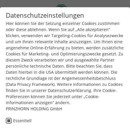
Skip to main content
Datenschutzeinstellungen
Togg
Toggle navigation
Hier können Sie der Setzung einzelner Cookies zustimmen
oder diese ablehnen. Wenn Sie auf „Alle akzeptieren“
klicken, verwenden wir Targeting-Cookies für Analysezwecke
Sie sind hier:
Dunapack Packaging
Downloads
und um Ihnen relevante Inhalte anzuzeigen. Um Ihnen eine
angenehme Online-Erfahrung zu bieten, werden zusätzliche
Cookies für Marketing- und Optimierungszwecke gesetzt. Zu
diesem Zweck verarbeiten wir und ausgewählte Partner
persönliche technische Daten. Bitte beachten Sie, dass
Daten hierbei in die USA übermittelt werden können. Die
rechtliche Grundlage ist der Angemessenheitsbeschluss
(Data Privacy Framework). Weitere Informationen zu Cookies
Filter zurücksetzen
finden Sie in unserer Datenschutzerklärung. Ihre Cookie-
Präferenzen können Sie jederzeit unter „Cookie-
Informationen anzeigen“ ändern.
Beschaffenheitsbeschreibung –
PRINZHORN HOLDING GmbH
Wellpappe und deren
Essentiell
Herstellung Mosburger GmbH