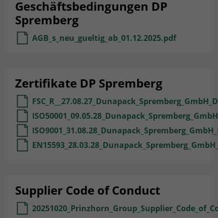
Geschäftsbedingungen DP
Unsere Website verwendet Google Maps, um Karten,
Lebensdauer
1 year
Name
lidc
Spremberg
standortbezogene Dienste bereitzustellen und Ihre
Nutzererfahrung auf der Website zu verbessern. Bitte
to measure ad performance and track
Provider
LinkedIn
AGB_s_neu_gueltig_ab_01.12.2025.pdf
beachten Sie, dass Daten hierbei in die USA übermittelt
Zweck
conversions after a user interacts with
werden können. Die rechtliche Grundlage ist der
Google Ads.
Angemessenheitsbeschluss (Data Privacy Framework).
Lebensdauer
1 Tag
Um Load-Balancing-Funktionalität
Zertifikate DP Spremberg
Name
test_cookie
Zweck
bereitzustellen.
FSC_R__27.08.27_Dunapack_Spremberg_GmbH_D
Provider
doubleclick.net
ISO50001_09.05.28_Dunapack_Spremberg_GmbH
Lebensdauer
15 minutes
ISO9001_31.08.28_Dunapack_Spremberg_GmbH_
EN15593_28.03.28_Dunapack_Spremberg_GmbH_
to check if the browser supports
Zweck
cookies.
Supplier Code of Conduct
Name
_gcl_au
20251020_Prinzhorn_Group_Supplier_Code_of_C
Provider
dunapack-packaging.com