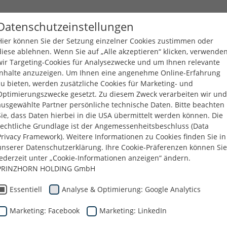
Datenschutzeinstellungen
Hier können Sie der Setzung einzelner Cookies zustimmen oder
UNTERNEHMEN
PRODUKTE
KARRIERE
DOWNL
diese ablehnen. Wenn Sie auf „Alle akzeptieren“ klicken, verwende
wir Targeting-Cookies für Analysezwecke und um Ihnen relevante
Inhalte anzuzeigen. Um Ihnen eine angenehme Online-Erfahrung
Dunapack Packaging
Unternehmen
News & Presse
Donation t
zu bieten, werden zusätzliche Cookies für Marketing- und
Optimierungszwecke gesetzt. Zu diesem Zweck verarbeiten wir und
ausgewählte Partner persönliche technische Daten. Bitte beachten
Sie, dass Daten hierbei in die USA übermittelt werden können. Die
rechtliche Grundlage ist der Angemessenheitsbeschluss (Data
Privacy Framework). Weitere Informationen zu Cookies finden Sie in
"Die Tafeln"
unserer Datenschutzerklärung. Ihre Cookie-Präferenzen können Sie
jederzeit unter „Cookie-Informationen anzeigen“ ändern.
PRINZHORN HOLDING GmbH
Essentiell
Analyse & Optimierung: Google Analytics
Marketing: Facebook
Marketing: LinkedIn