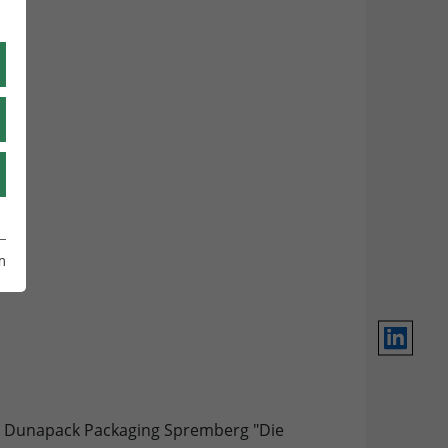
UA
IT
m
LinkedIn
nd Dunapack Packaging Spremberg "Die