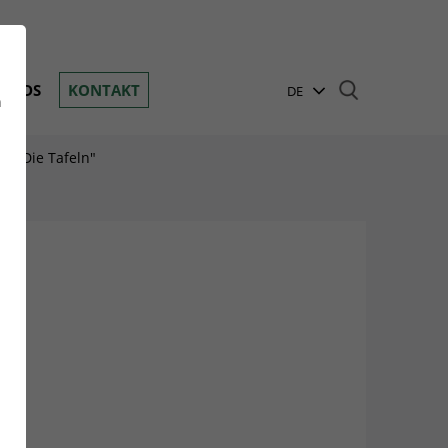
Toggle navigation
OADS
KONTAKT
DE
n
EN
o "Die Tafeln"
BG
GR
HU
PL
RO
RU
TR