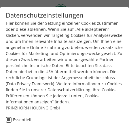
Skip to main content
Datenschutzeinstellungen
Togg
Toggle navigation
Hier können Sie der Setzung einzelner Cookies zustimmen
oder diese ablehnen. Wenn Sie auf „Alle akzeptieren“
klicken, verwenden wir Targeting-Cookies für Analysezwecke
Sie sind hier:
und um Ihnen relevante Inhalte anzuzeigen. Um Ihnen eine
Dunapack Packaging
Unternehmen
News & Presse
angenehme Online-Erfahrung zu bieten, werden zusätzliche
50 years Dunapack Packaging Strasswalchen
Cookies für Marketing- und Optimierungszwecke gesetzt. Zu
diesem Zweck verarbeiten wir und ausgewählte Partner
persönliche technische Daten. Bitte beachten Sie, dass
Daten hierbei in die USA übermittelt werden können. Die
Dunapack
rechtliche Grundlage ist der Angemessenheitsbeschluss
(Data Privacy Framework). Weitere Informationen zu Cookies
Packaging
finden Sie in unserer Datenschutzerklärung. Ihre Cookie-
Präferenzen können Sie jederzeit unter „Cookie-
50 Jahre Dunapack
Informationen anzeigen“ ändern.
PRINZHORN HOLDING GmbH
Packaging
Essentiell
Strasswalchen