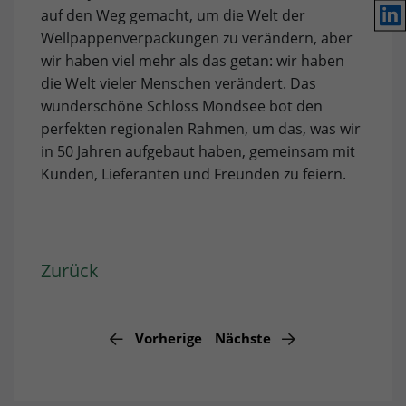
Lin
auf den Weg gemacht, um die Welt der
Provider
TYPO3
Wellpappenverpackungen zu verändern, aber
Analyse & Optimierung: Google Analytics
wir haben viel mehr als das getan: wir haben
Unsere Website verwendet Google Analytics. Dadurch
Lebensdauer
1 Jahr
die Welt vieler Menschen verändert. Das
kann das Verhalten der Seitenbesucher nachverfolgt
wunderschöne Schloss Mondsee bot den
werden. Dies ermöglicht es, die Wirksamkeit von
Speichert die gewählten Tracking-
Zweck
Werbeanzeigen für statistische und
perfekten regionalen Rahmen, um das, was wir
Opt-in-Einstellungen.
Marktforschungszwecke zu bewerten und zukünftige
in 50 Jahren aufgebaut haben, gemeinsam mit
Werbemaßnahmen zu optimieren. Bitte beachten Sie,
Kunden, Lieferanten und Freunden zu feiern.
dass Daten hierbei in die USA übermittelt werden
können. Die rechtliche Grundlage ist der
Angemessenheitsbeschluss (Data Privacy Framework).
Name
Cookie-Einstellungen und Informationen anzeigen
_ga
Zurück
Provider
Google Analytics
Marketing: Facebook
Durch das Akzeptieren von Marketing-Cookies geben Sie
Lebensdauer
1 Jahr
Vorherige
Nächste
uns Ihre Zustimmung, Cookies auf dem von Ihnen
verwendeten Gerät zu setzen, um Ihnen relevante Inhalte
Wird verwendet, um einzelne Nutzer
Zweck
bereitzustellen. Diese Cookies werden von unseren
zu unterscheiden.