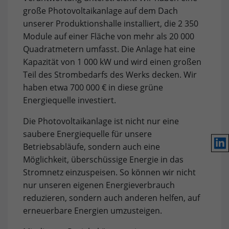
große Photovoltaikanlage auf dem Dach
Provider
TYPO3
unserer Produktionshalle installiert, die 2 350
Analyse & Optimierung: Google Analytics
Module auf einer Fläche von mehr als 20 000
Unsere Website verwendet Google Analytics. Dadurch
Lebensdauer
1 Jahr
Quadratmetern umfasst. Die Anlage hat eine
kann das Verhalten der Seitenbesucher nachverfolgt
werden. Dies ermöglicht es, die Wirksamkeit von
Kapazität von 1 000 kW und wird einen großen
Speichert die gewählten Tracking-
Zweck
Werbeanzeigen für statistische und
Teil des Strombedarfs des Werks decken. Wir
Opt-in-Einstellungen.
Marktforschungszwecke zu bewerten und zukünftige
haben etwa 700 000 € in diese grüne
Werbemaßnahmen zu optimieren. Bitte beachten Sie,
Energiequelle investiert.
dass Daten hierbei in die USA übermittelt werden
können. Die rechtliche Grundlage ist der
Die Photovoltaikanlage ist nicht nur eine
Angemessenheitsbeschluss (Data Privacy Framework).
saubere Energiequelle für unsere
Lin
Name
Cookie-Einstellungen und Informationen anzeigen
_ga
Betriebsabläufe, sondern auch eine
Möglichkeit, überschüssige Energie in das
Provider
Google Analytics
Stromnetz einzuspeisen. So können wir nicht
Marketing: Facebook
nur unseren eigenen Energieverbrauch
Durch das Akzeptieren von Marketing-Cookies geben Sie
Lebensdauer
1 Jahr
reduzieren, sondern auch anderen helfen, auf
uns Ihre Zustimmung, Cookies auf dem von Ihnen
verwendeten Gerät zu setzen, um Ihnen relevante Inhalte
erneuerbare Energien umzusteigen.
Wird verwendet, um einzelne Nutzer
Zweck
bereitzustellen. Diese Cookies werden von unseren
zu unterscheiden.