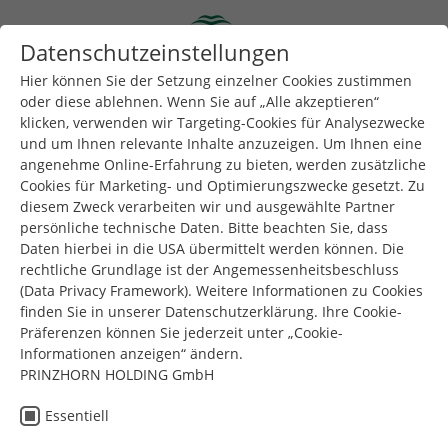
Skip to main content
Datenschutzeinstellungen
Togg
Toggle navigation
Hier können Sie der Setzung einzelner Cookies zustimmen
oder diese ablehnen. Wenn Sie auf „Alle akzeptieren“
klicken, verwenden wir Targeting-Cookies für Analysezwecke
Sie sind hier:
und um Ihnen relevante Inhalte anzuzeigen. Um Ihnen eine
Dunapack Packaging
Unternehmen
News & Presse
angenehme Online-Erfahrung zu bieten, werden zusätzliche
Next step toward the sustainable future
Cookies für Marketing- und Optimierungszwecke gesetzt. Zu
diesem Zweck verarbeiten wir und ausgewählte Partner
persönliche technische Daten. Bitte beachten Sie, dass
Daten hierbei in die USA übermittelt werden können. Die
Dunapack
rechtliche Grundlage ist der Angemessenheitsbeschluss
(Data Privacy Framework). Weitere Informationen zu Cookies
Packaging
finden Sie in unserer Datenschutzerklärung. Ihre Cookie-
Präferenzen können Sie jederzeit unter „Cookie-
Wir setzen den
Informationen anzeigen“ ändern.
PRINZHORN HOLDING GmbH
nächsten Schritt in
Essentiell
Richtung