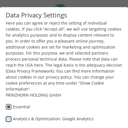
Skip to main content
Data Privacy Settings
Togg
Toggle navigation
Here you can agree or reject the setting of individual
cookies. If you click “Accept all”, we will use targeting cookies
for analytics purposes and to display content relevant to
Είστε εδώ:
you. In order to offer you a pleasant online journey,
Dunapack Packaging
Εταιρεία
Νέα & Τύπος
additional cookies are set for marketing and optimization
Next step toward the sustainable future
purposes. For this purpose, we and selected partners
process personal technical data. Please note that data can
reach the USA here. The legal basis is the adequacy decision
(Data Privacy Framework). You can find more information
Dunapack
about cookies in our privacy policy. You can change your
cookie preferences at any time under “Show Cookie
Packaging
Information”.
PRINZHORN HOLDING GmbH
Επόμενο βήμα προς
Essential
το βιώσιμο μέλλον
Analytics & Optimization: Google Analytics