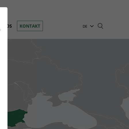
Toggle navigation
OADS
KONTAKT
DE
n
EN
BG
GR
HR
HU
PL
RO
RU