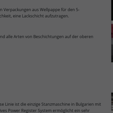
Lebensdauer
90 days
ten Verpackungen aus Wellpappe für den 5-
to store Google Ads click data when user
Zweck
hkeit, eine Lackschicht aufzutragen.
lands on the site.
 und alle Arten von Beschichtungen auf der oberen
 Linie ist die einzige Stanzmaschine in Bulgarien mit
ives Power Register System ermöglicht ein sehr