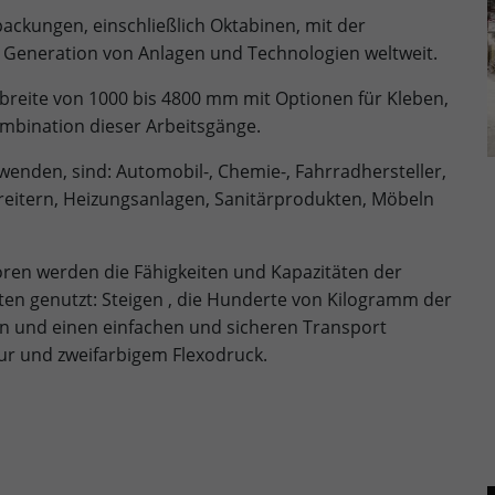
Provider
doubleclick.net
ackungen, einschließlich Oktabinen, mit der
Lebensdauer
15 minutes
 Generation von Anlagen und Technologien weltweit.
reite von 1000 bis 4800 mm mit Optionen für Kleben,
Zweck
to check if the browser supports cookies.
mbination dieser Arbeitsgänge.
Name
_gcl_au
wenden, sind: Automobil-, Chemie-, Fahrradhersteller,
eitern, Heizungsanlagen, Sanitärprodukten, Möbeln
Provider
dunapack-packaging.com
Lebensdauer
3 months
en werden die Fähigkeiten und Kapazitäten der
n genutzt: Steigen , die Hunderte von Kilogramm der
Stores Google Ads click information for
Zweck
 und einen einfachen und sicheren Transport
conversion tracking.
tur und zweifarbigem Flexodruck.
Name
_gcl_aw
Provider
dunapack-packaging.com