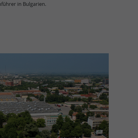
ührer in Bulgarien.