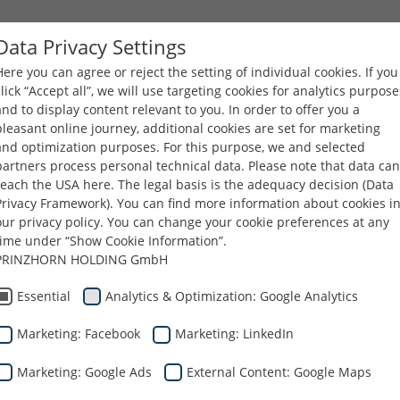
Data Privacy Settings
Here you can agree or reject the setting of individual cookies. If you
(CURRENT)
FIRMA
PRODUKTY
KARIERA
PLIKI DO POBR
click “Accept all”, we will use targeting cookies for analytics purpose
and to display content relevant to you. In order to offer you a
pleasant online journey, additional cookies are set for marketing
and optimization purposes. For this purpose, we and selected
partners process personal technical data. Please note that data can
reach the USA here. The legal basis is the adequacy decision (Data
Privacy Framework). You can find more information about cookies i
our privacy policy. You can change your cookie preferences at any
time under “Show Cookie Information”.
PRINZHORN HOLDING GmbH
happiness
Essential
Analytics & Optimization: Google Analytics
Marketing: Facebook
Marketing: LinkedIn
Marketing: Google Ads
External Content: Google Maps