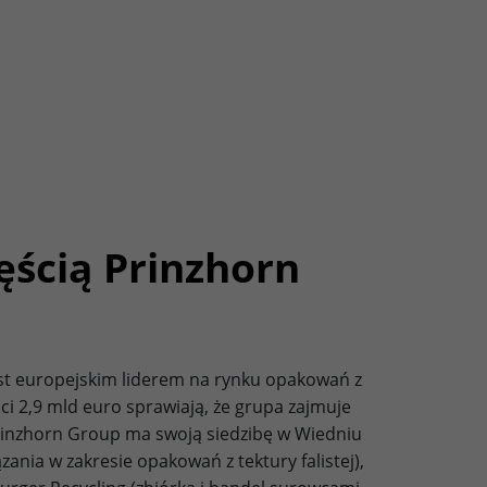
ęścią Prinzhorn
st europejskim liderem na rynku opakowań z
ści 2,9 mld euro sprawiają, że grupa zajmuje
Prinzhorn Group ma swoją siedzibę w Wiedniu
zania w zakresie opakowań z tektury falistej),