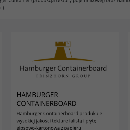
er Container (produkcja tektury pojemnikowej) oraz Hambu
i).
HAMBURGER
CONTAINERBOARD
Hamburger Containerboard produkuje
wysokiej jakości tekturę falistą i płytę
gipsowo-kartonową z papieru