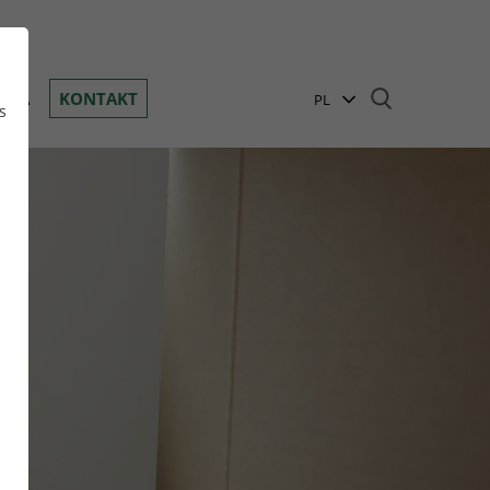
Toggle navigation
ANIA
KONTAKT
PL
s
EN
BG
DE
n
GR
HR
HU
RO
RU