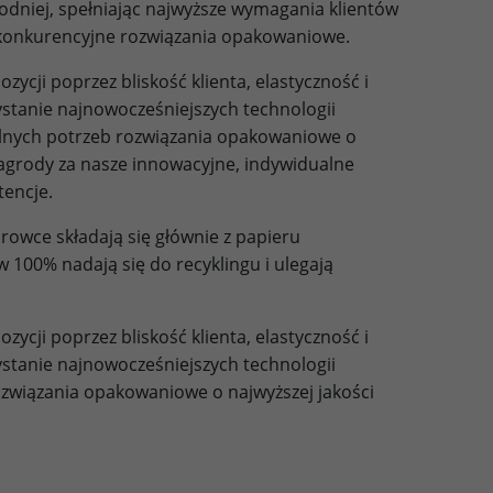
niej, spełniając najwyższe wymagania klientów
 konkurencyjne rozwiązania opakowaniowe.
ycji poprzez bliskość klienta, elastyczność i
tanie najnowocześniejszych technologii
ych potrzeb rozwiązania opakowaniowe o
agrody za nasze innowacyjne, indywidualne
encje.
owce składają się głównie z papieru
 100% nadają się do recyklingu i ulegają
ycji poprzez bliskość klienta, elastyczność i
tanie najnowocześniejszych technologii
iązania opakowaniowe o najwyższej jakości