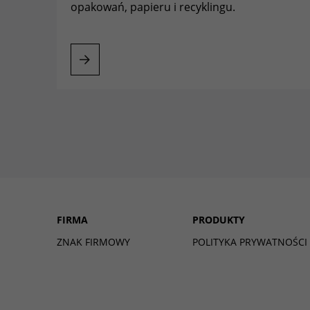
opakowań, papieru i recyklingu.
HORN
HAMBURGER CONTAINERB
FIRMA
PRODUKTY
ZNAK FIRMOWY
POLITYKA PRYWATNOŚCI