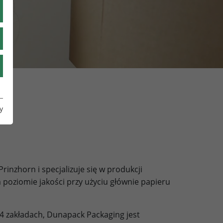
TR
UA
IT
y
rinzhorn i specjalizuje się w produkcji
 poziomie jakości przy użyciu głównie papieru
4 zakładach, Dunapack Packaging jest