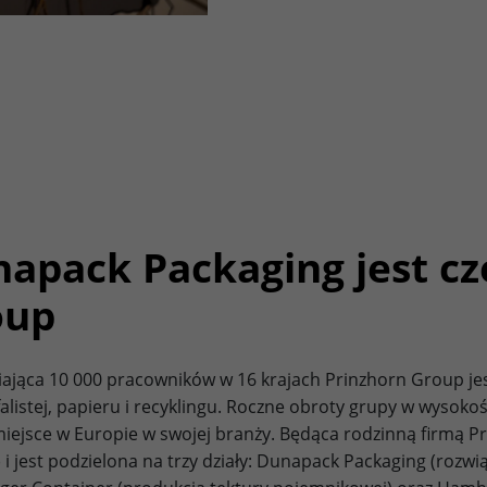
Lifetime
3 months
Stores Google Ads click information for
Purpose
conversion tracking.
Name
_gcl_aw
Provider
dunapack-packaging.com
apack Packaging jest cz
Lifetime
90 days
oup
to store Google Ads click data when user
Purpose
lands on the site.
iająca 10 000 pracowników w 16 krajach Prinzhorn Group je
falistej, papieru i recyklingu. Roczne obroty grupy w wysoko
miejsce w Europie w swojej branży. Będąca rodzinną firmą 
) i jest podzielona na trzy działy: Dunapack Packaging (rozwią