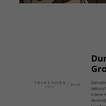
Dun
Gr
Zatrudn
tektury 
trzecie 
(Austria