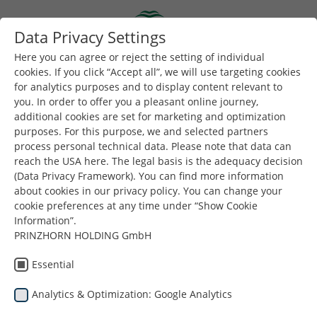
Skip to main content
Data Privacy Settings
Togg
Toggle navigation
Here you can agree or reject the setting of individual
cookies. If you click “Accept all”, we will use targeting cookies
for analytics purposes and to display content relevant to
Jesteś tutaj:
Dunapack Packaging
Produkty
Jakość
you. In order to offer you a pleasant online journey,
additional cookies are set for marketing and optimization
Jakość
purposes. For this purpose, we and selected partners
process personal technical data. Please note that data can
reach the USA here. The legal basis is the adequacy decision
Jako wiodący producent opakowań z tektury falistej
(Data Privacy Framework). You can find more information
mamy jeden główny cel i priorytet – osiągnięcie
about cookies in our privacy policy. You can change your
cookie preferences at any time under “Show Cookie
najwyższego możliwego poziomu jakości, który spełnia
Information”.
lub przekracza oczekiwania naszych klientów.
PRINZHORN HOLDING GmbH
Aby zapewnić zgodność z wymaganiami
Essential
przeprowadzamy kontrole na każdym etapie procesów
technologicznych podczas produkcji opakowań z
Analytics & Optimization: Google Analytics
tektury falistej. Dysponujemy nowoczesnymi,