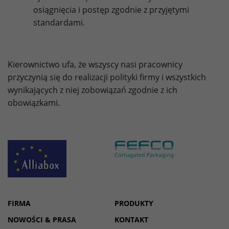
Provider
doubleclick.net
osiągnięcia i postęp zgodnie z przyjętymi
standardami.
Lifetime
15 minutes
to check if the browser supports
Purpose
cookies.
Kierownictwo ufa, że wszyscy nasi pracownicy
przyczynią się do realizacji polityki firmy i wszystkich
wynikających z niej zobowiązań zgodnie z ich
Name
_gcl_au
obowiązkami.
Provider
dunapack-packaging.com
Lifetime
3 months
Stores Google Ads click information for
Purpose
conversion tracking.
Name
_gcl_aw
FIRMA
PRODUKTY
NOWOŚCI & PRASA
KONTAKT
Provider
dunapack-packaging.com