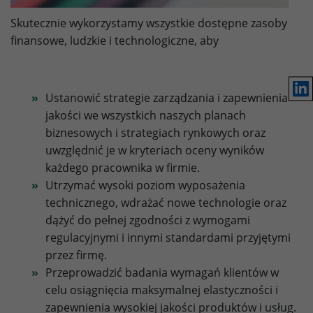
Framework).
Skutecznie wykorzystamy wszystkie dostępne zasoby
Lifetime
1 Jahr
Name
Show cookie settings and information
_fbp
finansowe, ludzkie i technologiczne, aby
Purpose
Used to save the session status.
Provider
Facebook
Marketing: LinkedIn
Lin
By accepting marketing cookies, you give us your consent
Lifetime
3 Month
Ustanowić strategie zarządzania i zapewnienia
to set cookies on the device you use to provide you with
jakości we wszystkich naszych planach
relevant content. These cookies are served by our
Purpose
to store and track visits across websites.
advertising partners on our website to build a profile of
biznesowych i strategiach rynkowych oraz
your interests and show you relevant content on their
uwzględnić je w kryteriach oceny wyników
platforms. Required to deliver targeted advertising on
każdego pracownika w firmie.
LinkedIn. Please note that data can reach the USA here.
Utrzymać wysoki poziom wyposażenia
The legal basis is the adequacy decision (Data Privacy
technicznego, wdrażać nowe technologie oraz
Framework).
dążyć do pełnej zgodności z wymogami
Name
Show cookie settings and information
bcookie
regulacyjnymi i innymi standardami przyjętymi
przez firmę.
Provider
LinkedIn
Marketing: Google Ads
Przeprowadzić badania wymagań klientów w
By accepting marketing cookies, you give us your consent
celu osiągnięcia maksymalnej elastyczności i
Lifetime
1 Year
to set cookies on the device you use to provide you with
zapewnienia wysokiej jakości produktów i usług.