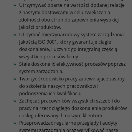
relevant content. These cookies are served by our
Purpose
to store browser details.
Utrzymywać oparte na wartości dodanej relacje
advertising partners on our website to build a profile of
z naszymi dostawcami w celu zwiększenia
your interests and show you relevant content on their
zdolności obu stron do zapewnienia wysokiej
platforms. Required to deliver targeted advertising on
Name
li_gc
Google. Please note that data can reach the USA here.
jakości produktów.
The legal basis is the adequacy decision (Data Privacy
Utrzymać międzynarodowy system zarządzania
Provider
LinkedIn
Framework).
jakością ISO 9001, który gwarantuje ciągłe
Lifetime
6 Month
doskonalenie, i uczynić go integralną częścią
Name
Show cookie settings and information
IDE
wszystkich procesów firmy.
Purpose
to store cookie consent preferences.
Provider
doubleclick.net
Stale doskonalić efektywność procesów poprzez
External Content: Google Maps
system zarządzania.
Our website uses Google Maps to provide maps, location-
Lifetime
1 year
Tworzyć środowisko pracy zapewniające zasoby
Name
lidc
based services and to improve your user experience on
do szkolenia naszych pracowników i
the website. Please note that data can reach the USA
to measure ad performance and track
Provider
LinkedIn
here. The legal basis is the adequacy decision (Data
podnoszenia ich kwalifikacji.
Purpose
conversions after a user interacts with
Privacy Framework).
Zachęcać pracowników wszystkich szczebli do
Google Ads.
Lifetime
1 Day
pracy na rzecz ciągłego doskonalenia produktów
i usług oferowanych naszym klientom.
Purpose
to provide load balancing functionality.
Name
test_cookie
Przeprowadzać regularne przeglądy i audyty
systemu zarządzania oraz weryfikować nasze